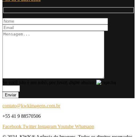
Se você não é um robô, por favor, digite abaixo:
contato@kwkimagens.com.br
+55 41 9 88570506
Facebook
Twitter
Instagram
Youtube
Whatsapp
© 2024. KWK® Agência de Imagens. Todos os direitos reservados.