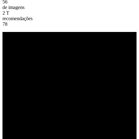
56
de imagens
2
T
recomendações
78
05
SKILLS
SKILLS / HABILIDADES FOTOGRÁFICAS
Conheça algumas de nossas habilidades
91%
Criatividade
94%
Coberturas Fotográficas
89%
Produções Fotográficas
98%
Tratamento de Imagens
100%
Paixão pelo Trabalho
Nossas humildes habilidades