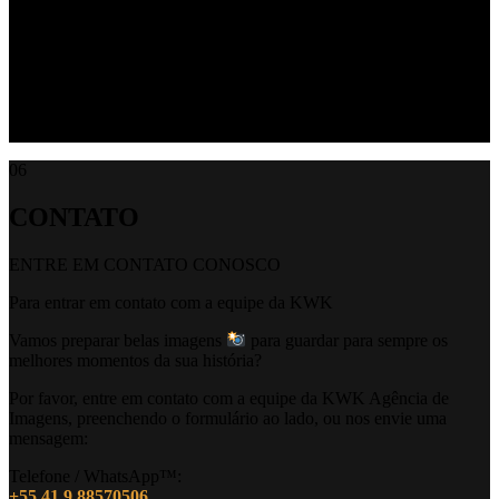
Algumas de nossas humildes habilidades em vários segmentos da
Fotografia e Audiovisual.
Trabalhos nos segmentos de Eventos Corporativos, Publicidade,
Cerimoniais (Casamentos, 15 Anos, etc.) e Eventos de
Entretenimento (shows, teatro, dança, etc.).
06
CONTATO
ENTRE EM CONTATO CONOSCO
Para entrar em contato com a equipe da KWK
Vamos preparar belas imagens
para guardar para sempre os
melhores momentos da sua história?
Por favor, entre em contato com a equipe da KWK Agência de
Imagens, preenchendo o formulário ao lado, ou nos envie uma
mensagem:
Telefone / WhatsApp™:
+55 41 9 88570506