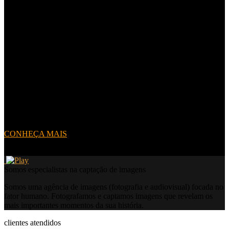
03
Entretenimento
Neste segmento, a KWK evidencia as imagens captadas em: shows;
espetáculos de dança; teatro; festivais de música; concertos e
apresentações que promovam a arte e o entretenimento da região.
Temos anos de experiência muitos eventos deste segmento captados
pela nossa equipe.
CONHEÇA MAIS
Somos especialistas na captação de imagens
Somos uma agência de imagens (fotografia e audiovisual) focada no
fator humano. Fotografamos e captamos imagens que revelam os
mais importantes momentos da sua história.
clientes atendidos